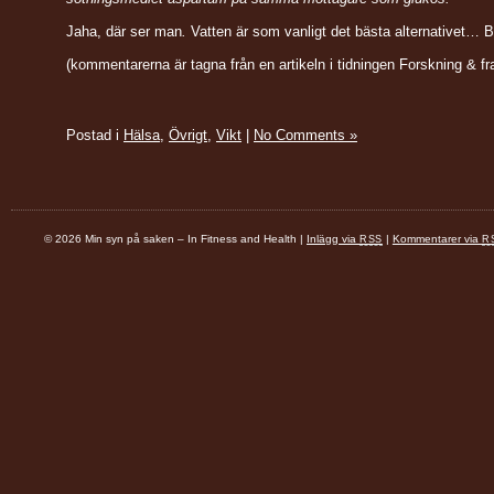
Jaha, där ser man
.
Vatten är som vanligt det bästa alternativet… B
(kommentarerna är tagna från en artikeln i tidningen Forskning & f
Postad i
Hälsa
,
Övrigt
,
Vikt
|
No Comments »
© 2026 Min syn på saken – In Fitness and Health |
Inlägg via
|
Kommentarer via
RSS
R