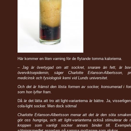
Här kommer en liten varning för de flytande tomma kalorierna.
– Jag är övertygad om att sockret, snarare än fett, är b
överviktsepidemin, säger Charlotte Erlanson-Albertsson, p
medicinsk och fysiologisk kemi vid Lunds universitet.
Och det är främst den lösta formen av socker, konsumerad i for
som hon lyfter fram.
Då är det lätta att tro att light-varianterna är bättre. Ja, visserlig
cola-light socker. Men dock sötma!
Charlotte Erlanson-Albertsson menar att det är den söta smaken
gör oss hungriga, och att light-varianterna också stimulerar de 
kroppen som vanligt socker annars binder till. Exempelv
sötningsmedlet aspartam på samma mottagare som glukos.