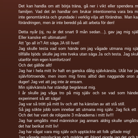
Det kan handla om att börja träna, gå ner i vikt eller spendera 
familjen. Vad det än handlar om brukar intentionerna vara bra 
inte genomtänkta och grundade i verklig vilja att förändras. Man kan
förändringen, men är inte beredd på att arbeta för den!
Detta nyår (oj, nu är det snart 9 mån sedan…), gav jag mig själv
Eller kanske ett ultimatum!
Att ”go all in”! Att säga JA till livet!
Jag skulle testa vad som hände om jag vågade utmana mig sjä
tillfälle bjöds skulle jag inte tveka utan säga Ja och testa. Jag sk
utanför min egen komfortzon!
Och det gällde allt!
Jag har i hela mitt liv haft en ganska dålig självkänsla. Utåt har ja
självförtroende, men inom mig finns alltid den naggande oron a
duger! Jag vet att jag inte är ensam.
Min självkänsla har ständigt begränsat mig.
I år skulle jag våga tro på mig själv och se vad som händ
experiment så att säga!
Jag var så trött på mitt liv och att ha känslan av att stå still.
Så jag sökte jobb som innebar att utmana mig själv. Jag fick ett
Och det har varit de roligaste 3 månaderna i mitt liv!!!
Jag har umgåtts med människor jag annars aldrig skulle umgått
det har berikat mitt liv!
Jag har vågat vara mig själv och upptäckte att folk gillade mig!
Jag vågade misslyckas och märkte att ibland gjorde jag det och tr