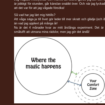
är jobbigt för stunden, går känslan snabbt över. Och när jag lyckad
att det var för att jag vågade försöka!
Så vad har jag lärt mig hittills?
Att våga säga ja till livet gör leder till mer skratt och glädje (och i
än vad jag upplevt på många år!
Nu är det 4 månader kvar av mitt årslånga experiment. Det är f
småtufft att utmana mina rädslor, men jag gör det ändå!