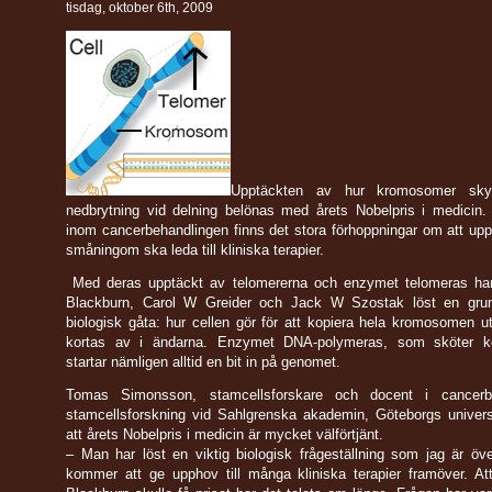
tisdag, oktober 6th, 2009
Upptäckten av hur kromosomer sky
nedbrytning vid delning belönas med årets Nobelpris i medicin.
inom cancer­behandlingen finns det stora förhoppningar om att up
småningom ska leda till kliniska terapier.
Med deras upptäckt av telomererna och enzymet telomeras har
Blackburn, Carol W Greider och Jack W Szostak löst en gru
biologisk gåta: hur cellen gör för att kopiera hela kromosomen u
kortas av i ändarna. Enzymet DNA-polymeras, som sköter ko
startar nämligen alltid en bit in på genomet.
Tomas Simonsson, stamcellsforskare och docent i cancerbi
stamcellsforskning vid Sahlgrenska akademin, Göteborgs univers
att årets Nobelpris i medicin är mycket välförtjänt.
– Man har löst en viktig biologisk frågeställning som jag är ö
kommer att ge upphov till många kliniska terapier framöver. At