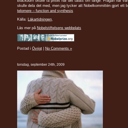
Blackburn skulle få priset har det talats om länge. Frågan har va
skulle dela det med, men jag tycker att Nobelkommittén gjort ett b
telomere – function and synthesis
Källa:
Läkartidningen
,
Läs mer på
Nobelstiftelsens webbplats
Postad i
Övrigt
|
No Comments »
torsdag, september 24th, 2009