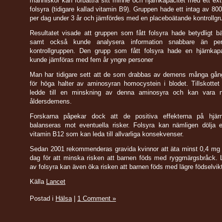
människor kan förbättra sitt minne och hjärnkapacitet med ett ext
folsyra (tidigare kallad vitamin B9). Gruppen hade ett intag av 800
per dag under 3 år och jämfördes med en placeboätande kontrollgr
Resultatet visade att gruppen som fått folsyra hade betydligt b
samt också kunde analysera information snabbare än per
kontrollgruppen. Den grupp som fått folsyra hade en hjärnkap
kunde jämföras med fem år yngre personer
Man har tidigare sett att de som drabbas av demens många gånge
för höga halter av aminosyran homocystein i blodet. Tillskottet
ledde till en minskning av denna aminosyra och kan vara ny
åldersdemens.
Forskarna påpekar dock att de positiva effekterna på hjä
balanseras mot eventuella risker. Folsyra kan nämligen dölja e
vitamin B12 som kan leda till allvarliga konsekvenser.
Sedan 2001 rekommenderas gravida kvinnor att äta minst 0,4 mg 
dag för att minska risken att barnen föds med ryggmärgsbråck. 
av folsyra kan även öka risken att barnen föds med lägre födselvik
Källa
Lancet
Postad i
Hälsa
|
1 Comment »