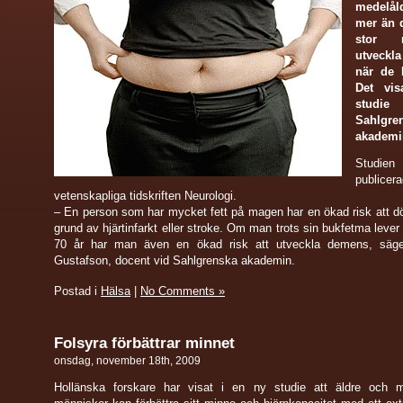
medelål
mer än 
stor 
utveck
när de b
Det vi
studi
Sahlgre
akademi
Studien
publicer
vetenskapliga tidskriften Neurologi.
– En person som har mycket fett på magen har en ökad risk att dö 
grund av hjärtinfarkt eller stroke. Om man trots sin bukfetma lever 
70 år har man även en ökad risk att utveckla demens, säg
Gustafson, docent vid Sahlgrenska akademin.
Postad i
Hälsa
|
No Comments »
Folsyra förbättrar minnet
onsdag, november 18th, 2009
Hollänska forskare har visat i en ny studie att äldre och m