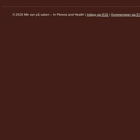
© 2026 Min syn på saken – In Fitness and Health |
Inlägg via
|
Kommentarer via
RSS
R