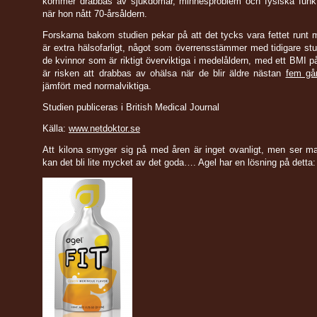
kommer drabbas av sjukdomar, minnesproblem och fysiska funkt
när hon nått 70-årsåldern.
Forskarna bakom studien pekar på att det tycks vara fettet run
är extra hälsofarligt, något som överrensstämmer med tidigare stu
de kvinnor som är riktigt överviktiga i medelåldern, med ett BMI p
är risken att drabbas av ohälsa när de blir äldre nästan
fem gån
jämfört med normalviktiga.
Studien publiceras i British Medical Journal
Källa:
www.netdoktor.se
Att kilona smyger sig på med åren är inget ovanligt, men ser m
kan det bli lite mycket av det goda…. Agel har en lösning på detta: