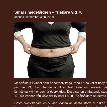
Smal i medelåldern – friskare vid 70
onsdag, september 30th, 2009
Medelålders kvinnor som är normalviktiga, med ett så kallat body
på max 23, ökar chanserna till en frisk ålderdom avsevärt j
jämnåriga kvinnor som är överviktiga. Det visar en omfattande stud
17 000 kvinnor från USA där kvinnor i 50 till 70-årsåldern studerats.
Desto överviktigare en 50-årig kvinna är, desto större är risken 