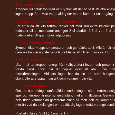
4. Ät oregelbundet
Kroppen blir totalt förvirrad och tycker att det är bäst att öka en
lagrar kroppsfett. Man vet ju aldrig när maten kommer nästa gång.
5. Ät dagligen fler kalorier än du förbrukar
För att bilda ett kilo fettväv räcker det med 100 extra kalorier pe
månader vilket motsvarar antingen 2 dl starköl, 1,6 dl vin, 2 dl 
matolja eller 50 gram chokladpudding.
6. Undvik fysisk aktivitet
Jympan ökar kroppstemperaturen och ger sänkt aptit. Alltså, när du
dämpas hungersignalerna och utsikterna att bli fet minskas. Hu!
7. Hoppa över måltider
Utan mat tar kroppen energi från kolhydrater i levern och protein i
första hand. Först när du hoppat över att äta i nio timm
fettförbränningen. Vid det laget har du ett så stort hunger
okontrollerat stoppar i dig allt som kommer i din väg.
8. Småät hela tiden
Om du äter många småmåltider under dagen sätts mättnadssig
spel och du uppnår inte hungertillstånd mellan måltiderna. Genom
hela tiden kommer du garanterat aldrig bli mätt och du kommer 
mer än vad du skulle gjort om du ätit dig lagom mätt vid regelbundn
Postad i
Hälsa
,
Vikt
|
1 Comment »