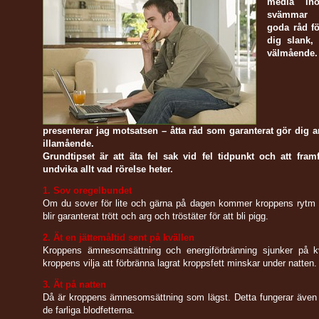
media in
svämmar 
goda råd fö
dig slank,
välmåen
presenterar jag motsatsen – åtta råd som garanterat gör dig ar
illamående.
Grundtipset är att äta fel sak vid fel tidpunkt och att framfö
undvika allt vad rörelse heter.
1. Sov oregelbundet
Om du sover för lite och gärna på dagen kommer kroppens rytm i
blir garanterat trött och arg och tröstäter för att bli pigg.
2. Ät en jättemåltid sent på kvällen
Kroppens ämnesomsättning och energiförbränning sjunker på k
kroppens vilja att förbränna lagrat kroppsfett minskar under natten.
3. Ät på natten
Då är kroppens ämnesomsättning som lägst. Detta fungerar även 
de farliga blodfetterna.