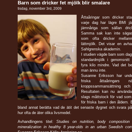
Barn som dricker fet mjölk blir smalare
tisdag, november 3rd, 2009
Åttaåringar som dricker sta
varje dag har lägre BMI j
jämnåriga som sällan dric
Samma sak kan inte säga
som ofta dricker mellanmj
lättmjölk. Det visar en avha
Sahlgrenska akademin.
I studien vägde barn som dag
standardmjölk i genomsnitt 
fyra kilo mindre. Vad det b
man ännu inte.
Susanne Eriksson har unde
friska åttaåringars näri
kroppssammansättning och 
Resultaten kan nu använd
slags måttstock för vad som
för friska barn i den åldern. 
bland annat berätta vad de ätit det senaste dygnet och svara p
hur ofta de äter olika livsmedel.
Avhandlingens titel:
Studies on nutrition, body compositio
mineralization in healthy 8 year-olds in an urban Swedish co