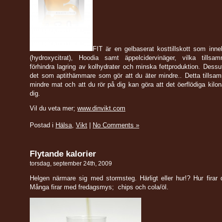
FIT är en gelbaserat kosttillskott som inn
(hydroxycitrat), Hoodia samt äppelcidervinäger, vilka tills
förhindra lagring av kolhydrater och minska fettproduktion. Dess
det som aptithämmare som gör att du äter mindre.. Detta tills
mindre mat och att du rör på dig kan göra att det öerflödiga kilon
dig.
Vil du veta mer;
www.dinvikt.com
Postad i
Hälsa
,
Vikt
|
No Comments »
Flytande kalorier
torsdag, september 24th, 2009
Helgen närmare sig med stormsteg. Härligt eller hur!? Hur firar
Många firar med fredagsmys; chips och cola/öl.