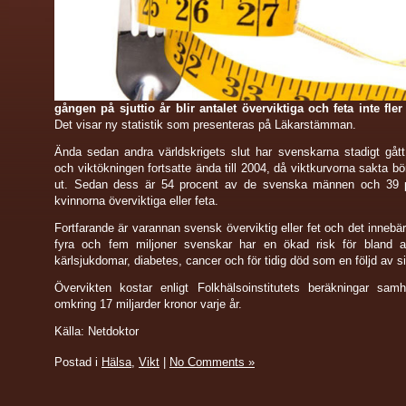
gången på sjuttio år blir antalet överviktiga och feta inte fler
Det visar ny statistik som presenteras på Läkarstämman.
Ända sedan andra världskrigets slut har svenskarna stadigt gått
och viktökningen fortsatte ända till 2004, då viktkurvorna sakta bö
ut. Sedan dess är 54 procent av de svenska männen och 39 
kvinnorna överviktiga eller feta.
Fortfarande är varannan svensk överviktig eller fet och det innebär
fyra och fem miljoner svenskar har en ökad risk för bland an
kärlsjukdomar, diabetes, cancer och för tidig död som en följd av si
Övervikten kostar enligt Folkhälsoinstitutets beräkningar samhä
omkring 17 miljarder kronor varje år.
Källa: Netdoktor
Postad i
Hälsa
,
Vikt
|
No Comments »