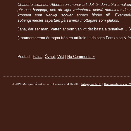
Charlotte Erlanson-Albertsson menar att det är den söta smaken
gör oss hungriga, och att light-varianterna också stimulerar de 
kroppen som vanligt socker annars binder till. Exempelv
sötningsmedlet aspartam på samma mottagare som glukos.
Jaha, där ser man
.
Vatten är som vanligt det bästa alternativet… B
(kommentarerna är tagna från en artikeln i tidningen Forskning & f
Postad i
Hälsa
,
Övrigt
,
Vikt
|
No Comments »
© 2026 Min syn på saken – In Fitness and Health |
Inlägg via
|
Kommentarer via
RSS
R