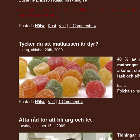
Susanne Eriksson Källa:
forskning.se
Det verkar som om vi nu kan gå tillbaka till att dricka standardmjö
vara rädda för fettet…
Postad i
Hälsa
,
Kost
,
Vikt
|
2 Comments »
Tycker du att matkassen är dyr?
tisdag, oktober 20th, 2009
40 % av s
matpengar
alkohol, ch
läsk och sö
källa:
Folkhälsoinst
Postad i
Hälsa
,
Vikt
|
1 Comment »
Åtta råd för att bli arg och fet
torsdag, oktober 15th, 2009
Tidningar 