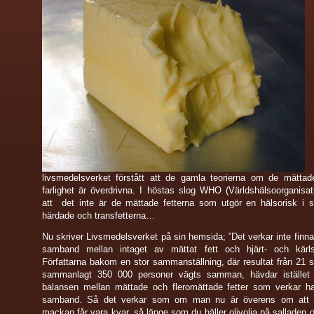
livsmedelsverket förstått att de gamla teorierna om de mättade
farlighet är överdrivna. I höstas slog WHO (Världshälsoorganisat
att det inte är de mättade fetterna som utgör en hälsorisk i s
härdade och transfetterna…
Nu skriver Livsmedelsverket på sin hemsida; ”Det verkar inte finnas
samband mellan intaget av mättat fett och hjärt- och kärl
Författarna bakom en stor sammanställning, där resultat från 21 
sammanlagt 350 000 personer vägts samman, hävdar istället 
balansen mellan mättade och fleromättade fetter som verkar ha
samband. Så det verkar som om man nu är överens om att 
mackan får vara kvar, så länge som du häller olivolja på salladen oc