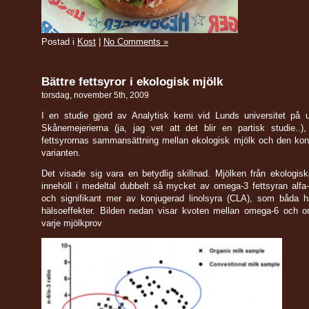
Postad i
Kost
|
No Comments »
Bättre fettsyror i ekologisk mjölk
torsdag, november 5th, 2009
I en studie gjord av Analytisk kemi vid Lunds universitet på 
Skånemejerierna (ja, jag vet att det blir en partisk studie..)
fettsyrornas sammansättning mellan ekologisk mjölk och den kon
varianten.
Det visade sig vara en betydlig skillnad. Mjölken från ekologis
innehöll i medeltal dubbelt så mycket av omega-3 fettsyran alfa-
och signifikant mer av konjugerad linolsyra (CLA), som båda ha
hälsoeffekter. Bilden nedan visar kvoten mellan omega-6 och o
varje mjölkprov