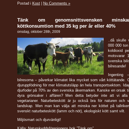
Postad i
Kost
|
No Comments »
Tänk om genomsnittsvensken minsk
köttkonsumtion med 35 kg per år eller 40%
onsdag, oktober 28th, 2009
..då skulle 
000 000 ton
koldioxid pe
motsvarar 
svenska bili
bilresande!
Ingenting 
bilresorna – påverkar klimatet lika mycket som vårt köttätande. G
djuruppfödning för mer klimatutsläpp än hela transportsektorn. Ida
djurfoder på 70% av den svenska åkermarken. Kanske en orsak till
dyra grönsaker i affären? Men detta betyder inte att vi alla
vegetarianer. Naturbeteskött är ju också bra för naturen och 
landskap. Men man kan välja att minska ner köttet på tallriken
svenskt naturbeteskött (lamm och nöt), ekologiskt kött samt vilt.
Miljösmart och djurvänligt!
Källa: Naturskyddsföreningens bok ”
Tänk om
”