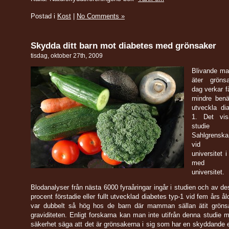
Postad i
Kost
|
No Comments »
Skydda ditt barn mot diabetes med grönsaker
tisdag, oktober 27th, 2009
Blivande m
äter gröns
dag verkar 
mindre benä
utveckla di
1. Det vi
studi
Sahlgrensk
vid Göt
universitet 
med Lin
universitet.
Blodanalyser från nästa 6000 fyraåringar ingår i studien och av d
procent förstadie eller fullt utvecklad diabetes typ-1 vid fem års å
var dubbelt så hög hos de barn där mamman sällan ätit gröns
graviditeten. Enligt forskarna kan man inte utifrån denna studie 
säkerhet säga att det är grönsakerna i sig som har en skyddande 