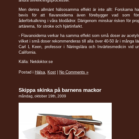
andra tillverkningsprocesser.
Men denna allmänt hälsosamma effekt är inte allt: Forskarna ha
bevis för att flavanoiderna även förebygger vad som förr
åderförkalkning i våra blodådror. Därigenom minskar risken för prop
artärerna, för stroke och hjärtinfarkt.
- Flavanoiderna verkar ha samma effekt som små doser av acetyls
vilket i små doser rekommenderas till alla över 40-50 år i många lä
Carl L Keen, professor i Näringslära och Invärtesmedicin vid un
California.
Källa: Netdoktor.se
Postad i
Hälsa
,
Kost
|
No Comments »
Skippa skinka på barnens mackor
måndag, oktober 19th, 2009