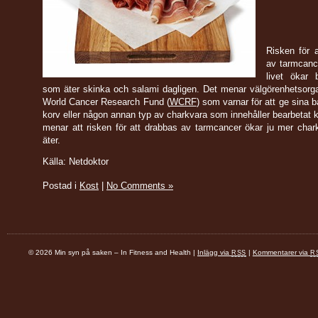
Risken för 
av tarmcanc
livet ökar 
som äter skinka och salami dagligen. Det menar välgörenhetsorg
World Cancer Research Fund (
WCRF
) som varnar för att ge sina b
korv eller någon annan typ av charkvara som innehåller bearbetat
menar att risken för att drabbas av tarmcancer ökar ju mer cha
äter.
Källa: Netdoktor
Postad i
Kost
|
No Comments »
© 2026 Min syn på saken – In Fitness and Health |
Inlägg via
|
Kommentarer via
RSS
R