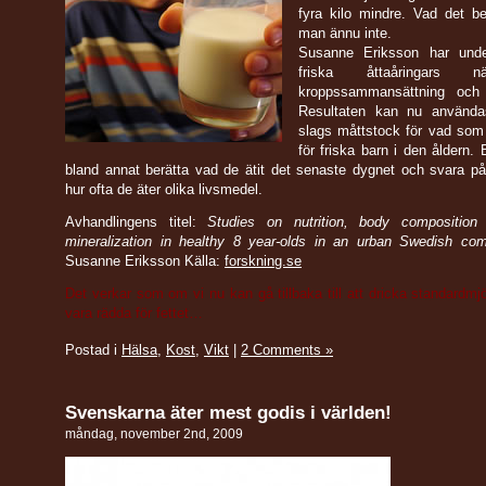
fyra kilo mindre. Vad det b
man ännu inte.
Susanne Eriksson har unde
friska åttaåringars näri
kroppssammansättning och 
Resultaten kan nu använd
slags måttstock för vad som
för friska barn i den åldern. 
bland annat berätta vad de ätit det senaste dygnet och svara p
hur ofta de äter olika livsmedel.
Avhandlingens titel:
Studies on nutrition, body compositio
mineralization in healthy 8 year-olds in an urban Swedish co
Susanne Eriksson Källa:
forskning.se
Det verkar som om vi nu kan gå tillbaka till att dricka standardmjö
vara rädda för fettet…
Postad i
Hälsa
,
Kost
,
Vikt
|
2 Comments »
Svenskarna äter mest godis i världen!
måndag, november 2nd, 2009