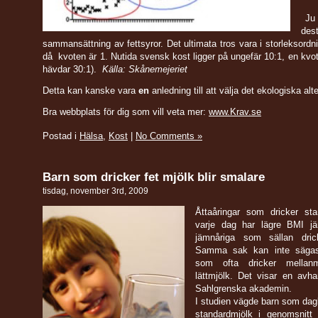
Ju 
des
sammansättning av fettsyror. Det ultimata tros vara i storleksordn
då kvoten är 1. Nutida svensk kost ligger på ungefär 10:1, en kvot
hävdar 30:1).
Källa: Skånemejeriet
Detta kan kanske vara
en
anledning till att välja det ekologiska al
Bra webbplats för dig som vill veta mer:
www.Krav.se
Postad i
Hälsa
,
Kost
|
No Comments »
Barn som dricker fet mjölk blir smalare
tisdag, november 3rd, 2009
Åttaåringar som dricker sta
varje dag har lägre BMI j
jämnåriga som sällan dric
Samma sak kan inte säga
som ofta dricker mellanmj
lättmjölk. Det visar en avha
Sahlgrenska akademin.
I studien vägde barn som dag
standardmjölk i genomsnitt 