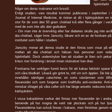
hjärtinfarkt
frågor om deras matvanor och livsstil.
Enligt studien, vars resultat kommer publiceras i september i t
Journal of Internal Medicine, är risken at dö i hjärtsjukdom en t
stor för de som äter 50 gram choklad två eller flera gånger i vec
med de som inte alls äter godsaker.
– Om man inte är överviktig eller har diabetes skulle jag inte avrå
äta choklad, säger Imre Janszky, läkare och en av de forskare på
institutet som håller i studien.
Janszky menar att denna studie är den första som visar på e
mellan att äta choklad och hälsan hos personer som reda
hjärtinfarkt. Dock understryker han att studien är liten och pekar
krävs mer forskning i ämnet innan slutsatser kan dras.
Forskarna har verkligen funnit bevis för att kakao faktiskt sparar 
och våra blodkärl. Likaså gör grönt te, rött vin och äpplen. De här 
innehåller nämligen catechiner, en sorts växtämnen som tillh
flavanoider och som fungerar som kraftfulla anti-oxidanter. Anti-
minskar slitaget på våra celler och har länge ansetts reducera riske
kärlsjukdom.
I vissa kakaobönor verkar det finnas mer flavanoider än i andra,
beroende på hur mogna de varit när plockats och på hur ljus
Flavanoiderna kan också finnas i kakaon, men förstöras genom r