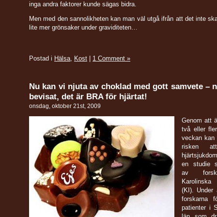
inga andra faktorer kunde sägas bidra.
Men med den sannolikheten kan man väl utgå ifrån att det inte ska
lite mer grönsaker under graviditeten…
Postad i
Hälsa
,
Kost
|
1 Comment »
Nu kan vi njuta av choklad med gott samvete – n
bevisat, det är BRA för hjärtat!
onsdag, oktober 21st, 2009
Genom att ä
två eller fl
veckan kan
risken a
hjärtsjukdom
en studie 
av fors
Karolinska 
(KI). Under 
forskarna f
patienter i
län som dr