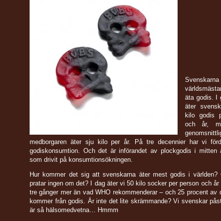
Svenska
världsmäst
äta godis. I
äter svensk
kilo godis 
och år, m
genomsnit
medborgaren äter sju kilo per år. På tre decennier har vi förd
godiskonsumtion. Och det är införandet av plockgodis i mitten 
som drivit på konsumtionsökningen.
Hur kommer det sig att svenskarna äter mest godis i världen? 
pratar ingen om det? I dag äter vi 50 kilo socker per person och år 
tre gånger mer än vad WHO rekommenderar – och 25 procent av d
kommer från godis. Är inte det lite skrämmande? Vi svenskar påstå
är så hälsomedvetna… Hmmm