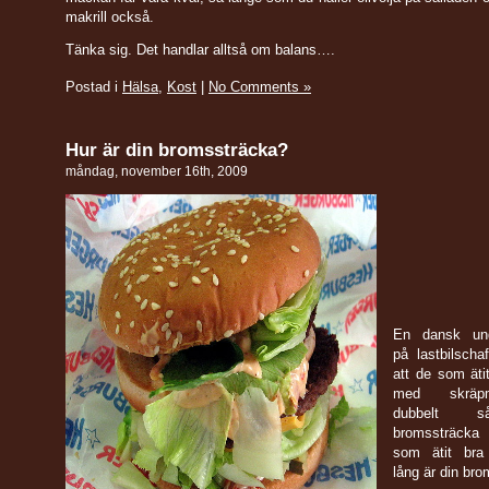
makrill också.
Tänka sig. Det handlar alltså om balans….
Postad i
Hälsa
,
Kost
|
No Comments »
Hur är din bromssträcka?
måndag, november 16th, 2009
En dansk und
på lastbilschaf
att de som äti
med skräp
dubbelt 
bromssträck
som ätit bra
lång är din br