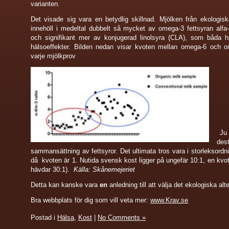
varianten.
Det visade sig vara en betydlig skillnad. Mjölken från ekologis
innehöll i medeltal dubbelt så mycket av omega-3 fettsyran alfa-
och signifikant mer av konjugerad linolsyra (CLA), som båda ha
hälsoeffekter. Bilden nedan visar kvoten mellan omega-6 och o
varje mjölkprov
Ju 
des
sammansättning av fettsyror. Det ultimata tros vara i storleksordn
då kvoten är 1. Nutida svensk kost ligger på ungefär 10:1, en kvot
hävdar 30:1).
Källa: Skånemejeriet
Detta kan kanske vara
en
anledning till att välja det ekologiska al
Bra webbplats för dig som vill veta mer:
www.Krav.se
Postad i
Hälsa
,
Kost
|
No Comments »