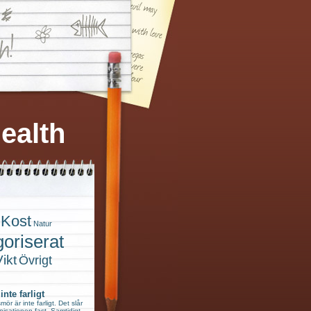
ealth
Kost
Natur
oriserat
ikt
Övrigt
nte farligt
mör är inte farligt. Det slår
isationen fast. Samtidigt