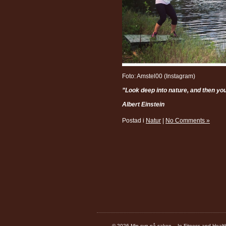
Foto: Amstel00 (Instagram)
”Look deep into nature, and then you
Albert Einstein
Postad i
Natur
|
No Comments »
© 2026 Min syn på saken – In Fitness and Healt