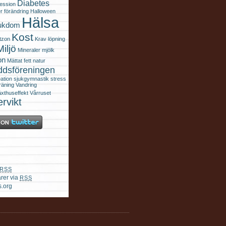
Diabetes
ession
er
förändring
Halloween
Hälsa
jukdom
Kost
tzon
Krav
löpning
Miljö
Mineraler
mjölk
on
Mättat fett
natur
ddsföreningen
ation
sjukgymnastik
stress
räning
Vandring
xthuseffekt
Vårruset
rvikt
RSS
rer via
RSS
.org