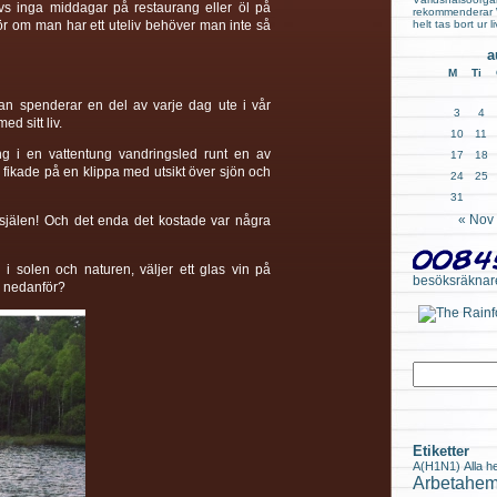
Dvs inga middagar på restaurang eller öl på
rekommenderar WH
för om man har ett uteliv behöver man inte så
helt tas bort ur 
a
M
Ti
n spenderar en del av varje dag ute i vår
3
4
d sitt liv.
10
11
g i en vattentung vandringsled runt en av
17
18
 fikade på en klippa med utsikt över sjön och
24
25
31
« Nov
r själen! Och det enda det kostade var några
i solen och naturen, väljer ett glas vin på
besöksräknar
n nedanför?
Etiketter
A(H1N1)
Alla h
Arbetahem