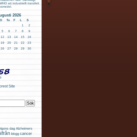
O att industriellt transfett
livsmedel.
ugusti 2026
O
To
F
L
S
1
2
5
6
7
8
9
12
13
14
15
16
19
20
21
22
23
26
27
28
29
30
e
elgons dag
Alzheimers
ifrån
cancer
blogg