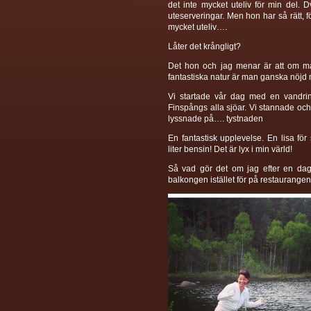
det inte mycket uteliv för min del. 
uteserveringar. Men hon har så rätt, 
mycket uteliv….
Låter det krångligt?
Det hon och jag menar är att om ma
fantastiska natur är man ganska nöjd me
Vi startade vår dag med en vandrin
Finspångs alla sjöar. Vi stannade och
lyssnade på…. tystnaden
En fantastisk upplevelse. En lisa fö
liter bensin! Det är lyx i min värld!
Så vad gör det om jag efter en dag 
balkongen istället för på restaurange