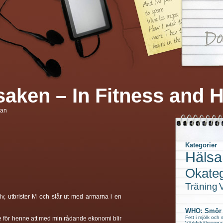
saken – In Fitness and H
san
Kategorier
Hälsa
Okateg
Träning
V
v, utbrister M och slår ut med armarna i en
WHO: Smör i
Fett i mjölk och s
ade för henne att med min rådande ekonomi blir
Världshälsoorgan