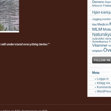
Demens
Depr
fettsyror
Ftalat
Hjärt-kärls
Jogging
komfor
Medicin
Mat
MLM
Moti
Natursky
nyårslöfte
rekre
Svininfluensa
T
 will understand everything better.”
Vitaminer
Vä
Öve
whiplash
Meta
Logga in
Inlägg via
Kommenta
WordPress
h |
Inlägg via
|
Kommentarer via